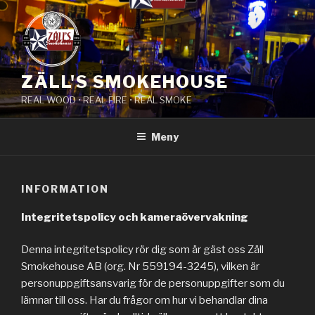
Hoppa
till
innehåll
ZÄLL'S SMOKEHOUSE
REAL WOOD • REAL FIRE • REAL SMOKE
Meny
INFORMATION
Integritetspolicy och kameraövervakning
Denna integritetspolicy rör dig som är gäst oss Zäll
Smokehouse AB (org. Nr 559194-3245), vilken är
personuppgiftsansvarig för de personuppgifter som du
lämnar till oss. Har du frågor om hur vi behandlar dina