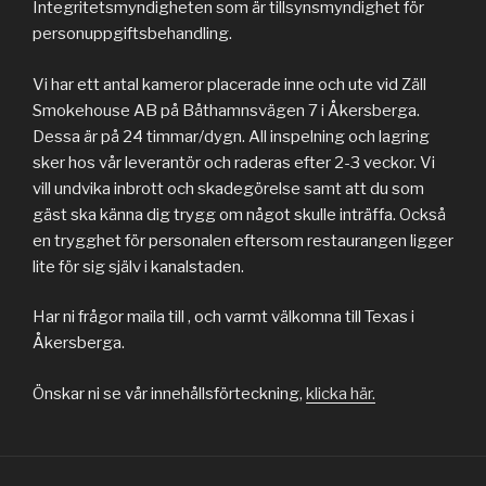
Integritetsmyndigheten som är tillsynsmyndighet för
personuppgiftsbehandling.
Vi har ett antal kameror placerade inne och ute vid Zäll
Smokehouse AB på Båthamnsvägen 7 i Åkersberga.
Dessa är på 24 timmar/dygn. All inspelning och lagring
sker hos vår leverantör och raderas efter 2-3 veckor. Vi
vill undvika inbrott och skadegörelse samt att du som
gäst ska känna dig trygg om något skulle inträffa. Också
en trygghet för personalen eftersom restaurangen ligger
lite för sig själv i kanalstaden.
Har ni frågor maila till , och varmt välkomna till Texas i
Åkersberga.
Önskar ni se vår innehållsförteckning,
klicka här.