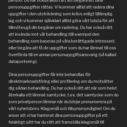
person. Du har också alltid rätt att begära att dina
personuppgifter rättas. Vi kommer alltid att radera dina
uppgifter i den utsträckning som krävs enligt tillämplig
lag och vi kommer självklart alltid göra vårt bästa för att
tillmötesgå din begäran om radering. Du har också rätt
att invända mot vår behandling (till exempel den
behandling som baseras på våra berättigade intressen)
eller begära att få de uppgifter som du har lämnat till oss
överförda till en annan personuppgiftsansvarig (så kallad
dataportering).
Dina personuppgifter får inte behandlas för
direktmarknadsföring eller profilering om du motsätter
dig sådan behandling. Du har också rätt att när som helst
återkalla ett lämnat samtycke, t.ex. det samtycke som du
som privatperson lämnar när du börjar prenumerera på
vårt nyhetsbrev. Klagomål och tillsynsmyndighet Om du
anser att vi har hanterat dina personuppgifter på ett
felaktigt sätt har du rätt att framställa klagomål till