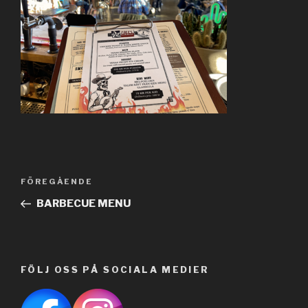
Inläggsnavigering
FÖREGÅENDE
Föregående
inlägg
BARBECUE MENU
FÖLJ OSS PÅ SOCIALA MEDIER