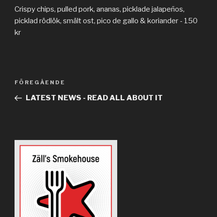
Crispy chips, pulled pork, ananas, picklade jalapeños,
picklad rödlök, smält ost, pico de gallo & koriander - 150
kr
Inläggsnavigering
FÖREGÅENDE
Föregående
inlägg
LATEST NEWS - READ ALL ABOUT IT