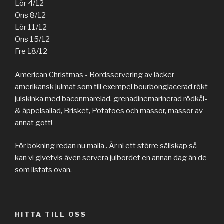
Lör 4/12
Ons 8/12
Lör 11/12
Ons 15/12
Fre 18/12
American Christmas - Bordsservering av läcker
amerikansk julmat som till exempel bourbonglacerad rökt
julskinka med baconmarelad, grenadinemarinerad rödkål-
& äppelsallad, Brisket, Potatoes och massor, massor av
annat gott!
För bokning redan nu maila . Är ni ett större sällskap så
kan vi givetvis även servera julbordet en annan dag än de
som listats ovan.
HITTA TILL OSS