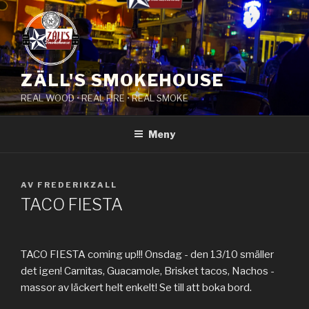
Hoppa
till
innehåll
ZÄLL'S SMOKEHOUSE
REAL WOOD • REAL FIRE • REAL SMOKE
Meny
PUBLICERAT
AV
FREDERIKZALL
TACO FIESTA
TACO FIESTA coming up!!! Onsdag - den 13/10 smäller
det igen! Carnitas, Guacamole, Brisket tacos, Nachos -
massor av läckert helt enkelt! Se till att boka bord.