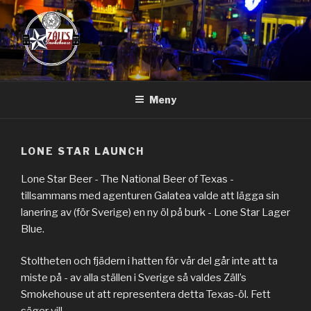
Hoppa
till
innehåll
Meny
LONE STAR LAUNCH
Lone Star Beer - The National Beer of Texas -
tillsammans med agenturen Galatea valde att lägga sin
lanering av (för Sverige) en ny öl på burk - Lone Star Lager
Blue.
Stoltheten och fjädern i hatten för vår del går inte att ta
miste på - av alla ställen i Sverige så valdes Zäll’s
Smokehouse ut att representera detta Texas-öl. Fett