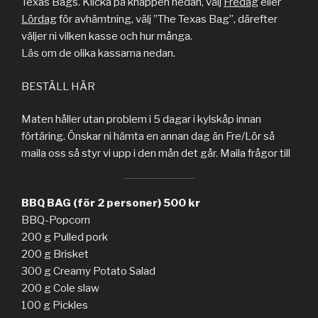
Texas Bags. Klicka på knappen nedan, välj
Fredag
eller
Lördag
för avhämtning, välj ”The Texas Bag”, därefter
väljer ni vilken kasse och hur många.
Läs om de olika kassarna nedan.
BESTÄLL HÄR
Maten håller utan problem i 5 dagar i kylskåp innan
förtäring. Önskar ni hämta en annan dag än Fre/Lör så
maila oss så styr vi upp i den mån det går. Maila frågor till
BBQ BAG (för 2 personer) 500 kr
BBQ-Popcorn
200 g Pulled pork
200 g Brisket
300 g Creamy Potato Salad
200 g Cole slaw
100 g Pickles