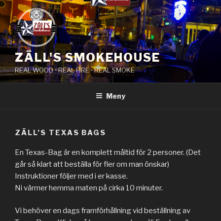
Hoppa
till
innehåll
ZÄLL'S SMOKEHOUSE
REAL WOOD • REAL FIRE • REAL SMOKE
Meny
ZÄLL’S TEXAS BAGS
En Texas-Bag är en komplett måltid för 2 personer. (Det
går så klart att beställa för fler om man önskar)
Instruktioner följer med i er kasse.
Ni värmer hemma maten på cirka 10 minuter.
Vi behöver en dags framförhållning vid beställning av